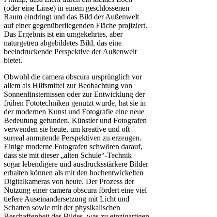
(oder eine Linse) in einem geschlossenen
Raum eindringt und das Bild der Außenwelt
auf einer gegenüberliegenden Fläche projiziert.
Das Ergebnis ist ein umgekehrtes, aber
naturgetreu abgebildetes Bild, das eine
beeindruckende Perspektive der Außenwelt
bietet.
Obwohl die camera obscura ursprünglich vor
allem als Hilfsmittel zur Beobachtung von
Sonnenfinsternissen oder zur Entwicklung der
frühen Fototechniken genutzt wurde, hat sie in
der modernen Kunst und Fotografie eine neue
Bedeutung gefunden. Künstler und Fotografen
verwenden sie heute, um kreative und oft
surreal anmutende Perspektiven zu erzeugen.
Einige moderne Fotografen schwören darauf,
dass sie mit dieser „alten Schule“-Technik
sogar lebendigere und ausdrucksstärkere Bilder
erhalten können als mit den hochentwickelten
Digitalkameras von heute. Der Prozess der
Nutzung einer camera obscura fördert eine viel
tiefere Auseinandersetzung mit Licht und
Schatten sowie mit der physikalischen
Beschaffenheit des Bildes, was zu einzigartigen