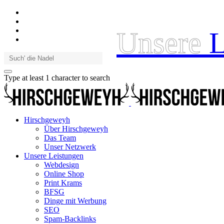
Unsere
L
Type at least 1 character to search
Hirschgeweyh
Über Hirschgeweyh
Das Team
Unser Netzwerk
Unsere Leistungen
Webdesign
Online Shop
Print Krams
BFSG
Dinge mit Werbung
SEO
Spam-Backlinks