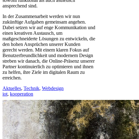
sowohl funktional als auch ästhetisch
ansprechend sind.
In der Zusammenarbeit werden wir nun
zukünftige Aufgaben gemeinsam angehen.
Dabei setzen wir auf enge Kommunikation und
einen kreativen Austausch, um
maßgeschneiderte Lösungen zu entwickeln, die
den hohen Ansprüchen unserer Kunden
gerecht werden. Mit einem klaren Fokus auf
Benutzerfreundlichkeit und modernem Design
streben wir danach, die Online-Präsenz unserer
Partner kontinuierlich zu optimieren und ihnen
zu helfen, ihre Ziele im digitalen Raum zu
erreichen.
Aktuelles
,
Technik
,
Webdesign
iot
,
kooperation